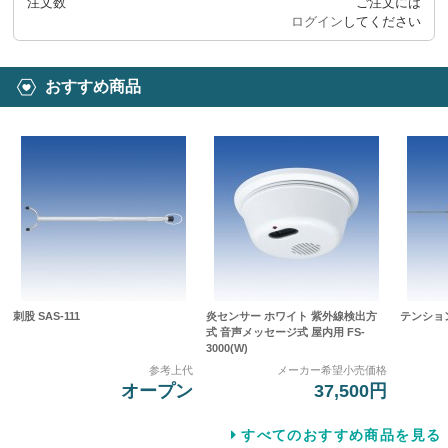
注文数
ご注文には
ログイン
してください
おすすめ商品
刺股 SAS-111
炎センサー ホワイト 紫外線検出方
テンション
式 音声メッセージ式 屋内用 FS-
3000(W)
参考上代
メーカー希望小売価格
オープン
37,500円
すべてのおすすめ商品を見る