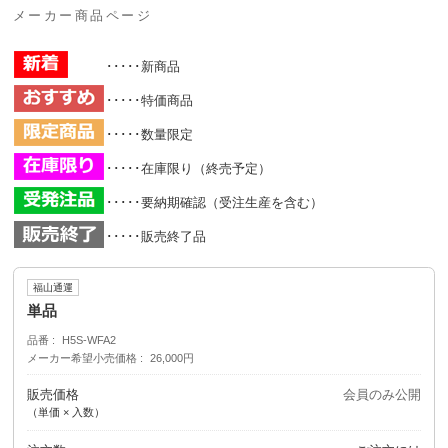
メーカー商品ページ
･････新商品
･････特価商品
･････数量限定
･････在庫限り（終売予定）
･････要納期確認（受注生産を含む）
･････販売終了品
福山通運
単品
品番
H5S-WFA2
メーカー希望小売価格
26,000円
販売価格
会員のみ公開
（単価 × 入数）