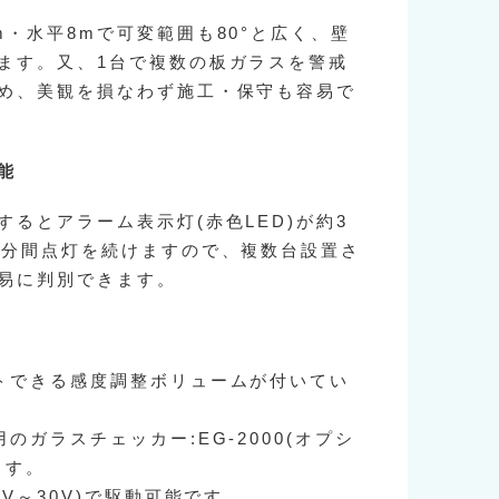
m・水平8mで可変範囲も80°と広く、壁
ます。又、1台で複数の板ガラスを警戒
め、美観を損なわず施工・保守も容易で
能
するとアラーム表示灯(赤色LED)が約3
7分間点灯を続けますので、複数台設置さ
易に判別できます。
トできる感度調整ボリュームが付いてい
のガラスチェッカー:EG-2000(オプシ
ます。
9V～30V)で駆動可能です。