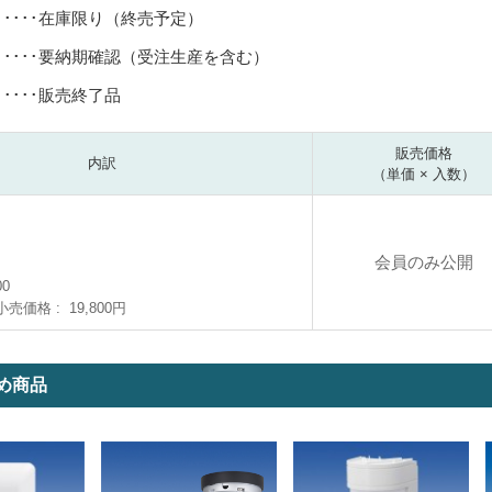
･････在庫限り（終売予定）
･････要納期確認（受注生産を含む）
･････販売終了品
販売価格
内訳
（単価 × 入数）
会員のみ公開
00
小売価格
19,800円
め商品