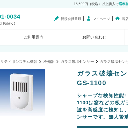
16,500円（税込）以上購入で
送料
01-0034
新規会員登録
マイページ
当
0（土日祝除く）
ご利用案内
お問い合わせ
ュリティ用システム機器
検知器
ガラス破壊センサー
ガラス破壊セン
ガラス破壊セン
GS-1100
シャープな検知性能!
1100は窓などの板
波を高感度に検知し
ンサーです。無人警