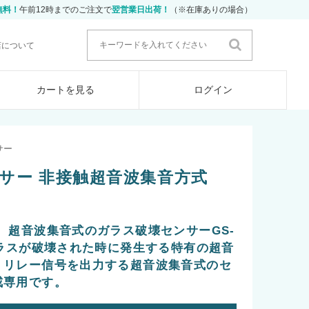
無料！
午前12時までのご注文で
翌営業日出荷！
（※在庫ありの場合）
店について
カートを見る
ログイン
サー
サー 非接触超音波集音方式
 超音波集音式のガラス破壊センサーGS-
ガラスが破壊された時に発生する特有の超音
、リレー信号を出力する超音波集音式のセ
戒専用です。