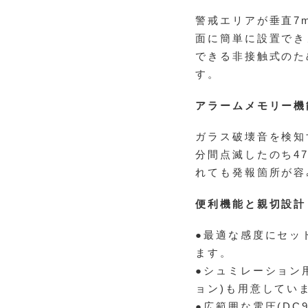
警戒エリアが垂直7
面に簡単に設置でき
できる非接触式のた
す。
アラームメモリー機
ガラス破壊音を検知
分間点滅したのち4
れても発報箇所が容
便利機能と親切設計
●最適な感度にセッ
ます。
●シュミレーション用
ョン)も用意してい
●広範囲な電圧(DC