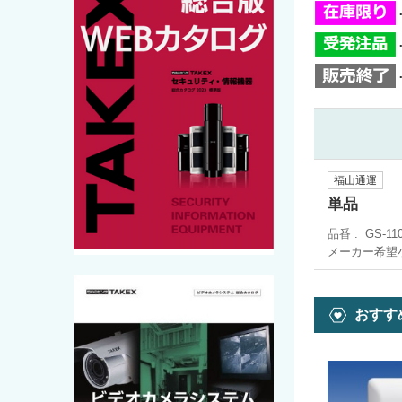
福山通運
単品
品番
GS-11
メーカー希望
おすす