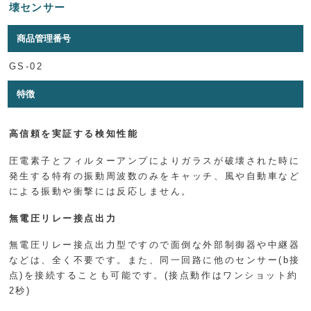
壊センサー
商品管理番号
GS-02
特徴
高信頼を実証する検知性能
圧電素子とフィルターアンプによりガラスが破壊された時に
発生する特有の振動周波数のみをキャッチ、風や自動車など
による振動や衝撃には反応しません。
無電圧リレー接点出力
無電圧リレー接点出力型ですので面倒な外部制御器や中継器
などは、全く不要です。また、同一回路に他のセンサー(b接
点)を接続することも可能です。(接点動作はワンショット約
2秒)