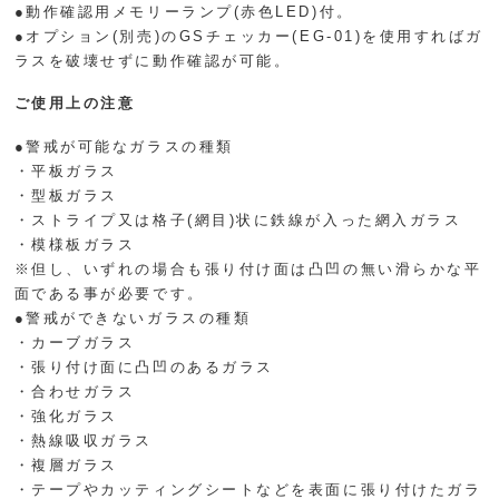
●動作確認用メモリーランプ(赤色LED)付。
●オプション(別売)のGSチェッカー(EG-01)を使用すればガ
ラスを破壊せずに動作確認が可能。
ご使用上の注意
●警戒が可能なガラスの種類
・平板ガラス
・型板ガラス
・ストライプ又は格子(網目)状に鉄線が入った網入ガラス
・模様板ガラス
※但し、いずれの場合も張り付け面は凸凹の無い滑らかな平
面である事が必要です。
●警戒ができないガラスの種類
・カーブガラス
・張り付け面に凸凹のあるガラス
・合わせガラス
・強化ガラス
・熱線吸収ガラス
・複層ガラス
・テープやカッティングシートなどを表面に張り付けたガラ