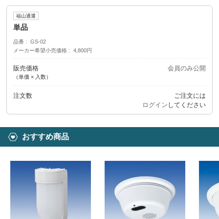
福山通運
単品
品番
GS-02
メーカー希望小売価格
4,800円
販売価格
会員のみ公開
（単価 × 入数）
注文数
ご注文には
ログイン
してください
おすすめ商品