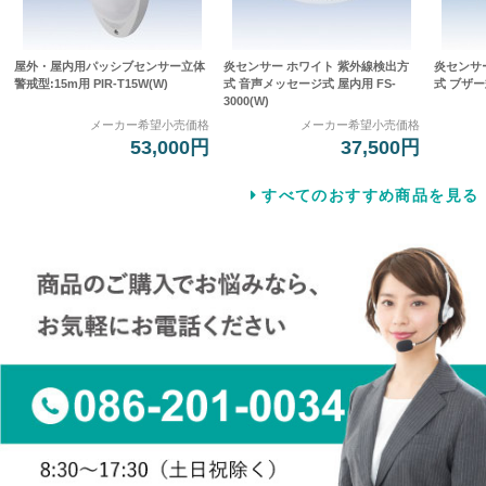
屋外・屋内用パッシブセンサー立体
炎センサー ホワイト 紫外線検出方
炎センサ
警戒型:15m用 PIR-T15W(W)
式 音声メッセージ式 屋内用 FS-
式 ブザー式
3000(W)
メーカー希望小売価格
メーカー希望小売価格
53,000円
37,500円
すべてのおすすめ商品を見る