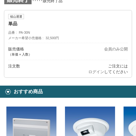
･････販売終了品
福山通運
単品
品番
PA-30N
メーカー希望小売価格
32,500円
販売価格
会員のみ公開
（単価 × 入数）
注文数
ご注文には
ログイン
してください
おすすめ商品