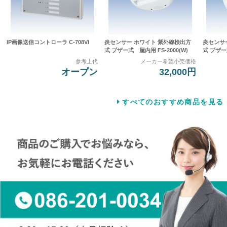
IP画像送信コントローラ C-708VI
炎センサー ホワイト 紫外線検出方
炎センサ
式 ブザー式 屋内用 FS-2000(W)
式 ブザー式
参考上代
メーカー希望小売価格
オープン
32,000円
すべてのおすすめ商品を見る