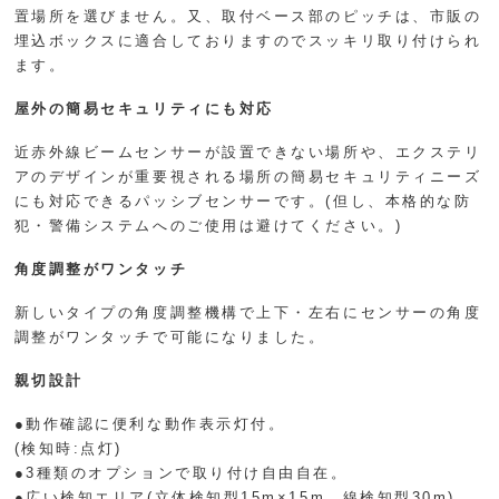
置場所を選びません。又、取付ベース部のピッチは、市販の
埋込ボックスに適合しておりますのでスッキリ取り付けられ
ます。
屋外の簡易セキュリティにも対応
近赤外線ビームセンサーが設置できない場所や、エクステリ
アのデザインが重要視される場所の簡易セキュリティニーズ
にも対応できるパッシブセンサーです。(但し、本格的な防
犯・警備システムへのご使用は避けてください。)
角度調整がワンタッチ
新しいタイプの角度調整機構で上下・左右にセンサーの角度
調整がワンタッチで可能になりました。
親切設計
●動作確認に便利な動作表示灯付。
(検知時:点灯)
●3種類のオプションで取り付け自由自在。
●広い検知エリア(立体検知型15m×15m、線検知型30m)