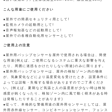
こんな用途にご使用ください
●屋外での簡易セキュリティ用として!
●監視カメラの起動用として!
●音声報知器などの起動用として!
●屋外での各種自動化用センサーとして!
ご使用上の注意
●屋外用パッシブセンサーを屋外で使用される場合は、簡便
な用途(例えば、ご使用になるシステムに重大な影響を与え
たり、周囲に迷惑をかけたりしない用途)のみに限ります。
●屋外用パッシブセンサーは、屋外の検知ゾーン内の物体
が、気象変化などにより温度変化を受けたとき、設置条件に
よっては誤報・失報する場合がありますのでご了承くださ
い。(例えば、夏期など気温と人の温度差が少ない時は検知
感度が鈍くなったり、検知ゾーン内に風で動く樹木がある時
は発報したりすることがあります)
●従って、本格的な警備用途の屋外用センサーとしては、屋
外用赤外線センサー、コンビネーションセンサー、フェンス