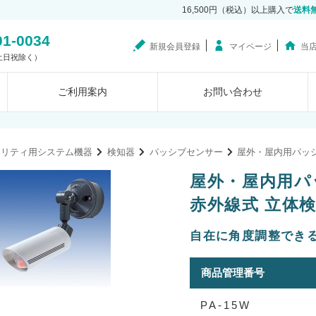
16,500円（税込）以上購入で
送料
01-0034
新規会員登録
マイページ
当
0（土日祝除く）
ご利用案内
お問い合わせ
ュリティ用システム機器
検知器
パッシブセンサー
屋外・屋内用パッ
屋外・屋内用パ
赤外線式 立体検知
自在に角度調整でき
商品管理番号
PA-15W