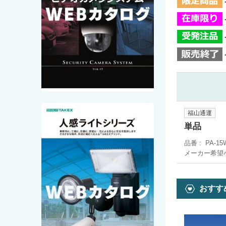
福山通運
単品
品番
PA-15
メーカー希望
おすす