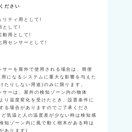
ください
ュリティ用として!
用として!
起動用として!
化用センサーとして!
ンサーを屋外で使用される場合は、簡便
使用になるシステムに重大な影響を与えた
けたりしない用途)のみに限ります。
ンサーは、屋外の検知ゾーン内の物体
より温度変化を受けたとき、設置条件に
する場合がありますのでご了承くださ
など気温と人の温度差が少ない時は検知感
検知ゾーン内に風で動く樹木がある時は
があります)