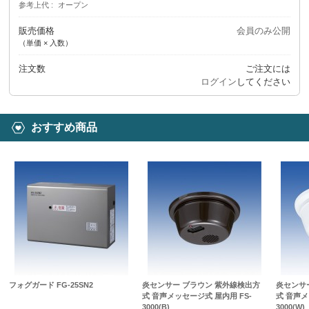
参考上代
オープン
販売価格
会員のみ公開
（単価 × 入数）
注文数
ご注文には
ログイン
してください
おすすめ商品
フォグガード FG-25SN2
炎センサー ブラウン 紫外線検出方
炎センサ
式 音声メッセージ式 屋内用 FS-
式 音声メ
3000(B)
3000(W)