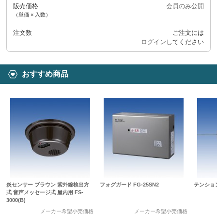
販売価格
会員のみ公開
（単価 × 入数）
注文数
ご注文には
ログイン
してください
おすすめ商品
炎センサー ブラウン 紫外線検出方
フォグガード FG-25SN2
テンション
式 音声メッセージ式 屋内用 FS-
3000(B)
メーカー希望小売価格
メーカー希望小売価格