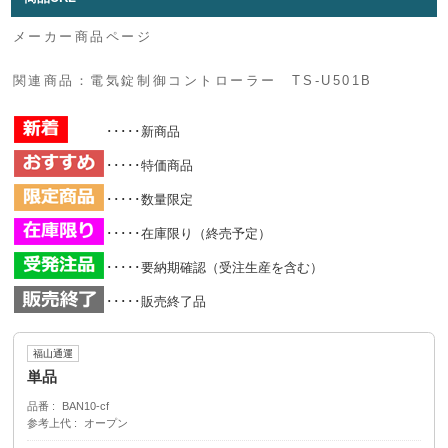
メーカー商品ページ
関連商品：電気錠制御コントローラー TS-U501B
･････新商品
･････特価商品
･････数量限定
･････在庫限り（終売予定）
･････要納期確認（受注生産を含む）
･････販売終了品
福山通運
単品
品番
BAN10-cf
参考上代
オープン