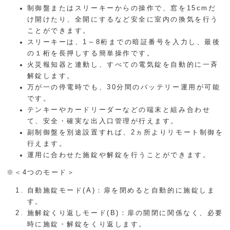
制御盤またはスリーキーからの操作で、窓を15cmだ
け開けたり、全開にするなど安全に室内の換気を行う
ことができます。
スリーキーは、1～8桁までの暗証番号を入力し、最後
の１桁を長押しする簡単操作です。
火災報知器と連動し、すべての電気錠を自動的に一斉
解錠します。
万が一の停電時でも、30分間のバッテリー運用が可能
です。
テンキーやカードリーダーなどの端末と組み合わせ
て、安全・確実な出入口管理が行えます。
副制御盤を別途設置すれば、2ヵ所よりリモート制御を
行えます。
運用に合わせた施錠や解錠を行うことができます。
※＜4つのモード＞
自動施錠モード(A)：扉を閉めると自動的に施錠しま
す。
施解錠くり返しモード(B)：扉の開閉に関係なく、必要
時に施錠・解錠をくり返します。