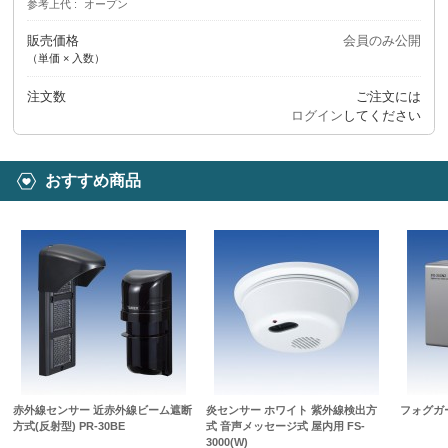
参考上代
オープン
販売価格
会員のみ公開
（単価 × 入数）
注文数
ご注文には
ログイン
してください
おすすめ商品
赤外線センサー 近赤外線ビーム遮断
炎センサー ホワイト 紫外線検出方
フォグガー
方式(反射型) PR-30BE
式 音声メッセージ式 屋内用 FS-
3000(W)