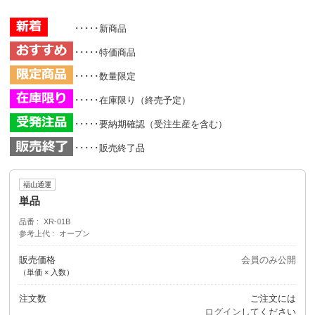
･････新商品
･････特価商品
･････数量限定
･････在庫限り（終売予定）
･････要納期確認（受注生産を含む）
･････販売終了品
福山通運
単品
品番
XR-01B
参考上代
オープン
販売価格
会員のみ公開
（単価 × 入数）
注文数
ご注文には
ログイン
してください