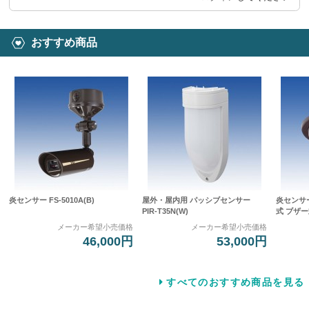
おすすめ商品
炎センサー FS-5010A(B)
屋外・屋内用 パッシブセンサー
炎センサ
PIR-T35N(W)
式 ブザー式
メーカー希望小売価格
メーカー希望小売価格
46,000円
53,000円
すべてのおすすめ商品を見る