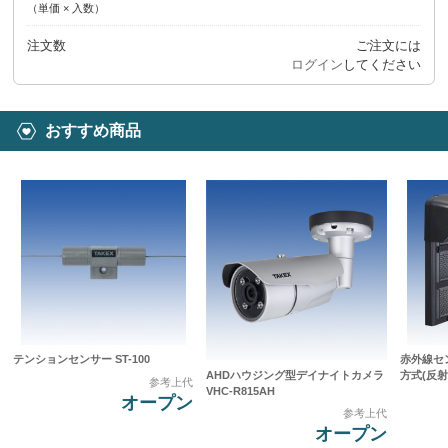
（単価 × 入数）
注文数
ご注文には
ログイン
してください
おすすめ商品
テンションセンサー ST-100
赤外線セ
AHDハウジング型デイナイトカメラ
方式(反射型
参考上代
VHC-R815AH
オープン
参考上代
オープン