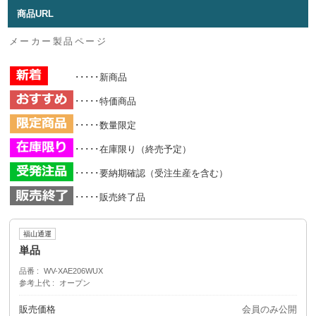
商品URL
メーカー製品ページ
･････新商品
･････特価商品
･････数量限定
･････在庫限り（終売予定）
･････要納期確認（受注生産を含む）
･････販売終了品
福山通運
単品
品番
WV-XAE206WUX
参考上代
オープン
販売価格
会員のみ公開