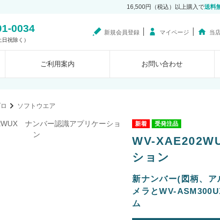
16,500円（税込）以上購入で
送料
01-0034
新規会員登録
マイページ
当
0（土日祝除く）
ご利用案内
お問い合わせ
プロ
ソフトウエア
受発注品
WV-XAE20
ション
新ナンバー(図柄、ア
メラとWV-ASM3
ム