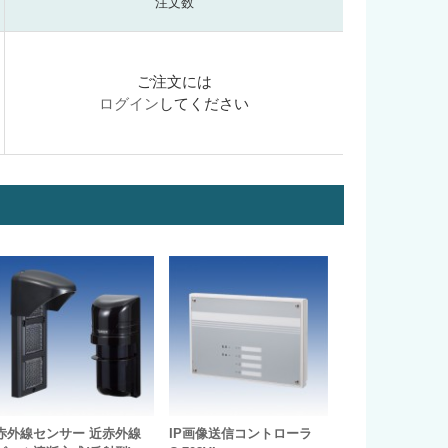
注文数
ご注文には
ログイン
してください
赤外線センサー 近赤外線
IP画像送信コントローラ