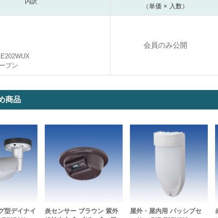
内訳
（単価 × 入数）
会員のみ公開
AE202WUX
ープン
め商品
ング型デイナイ
炎センサー ブラウン 紫外
屋外・屋内用 パッシブセ