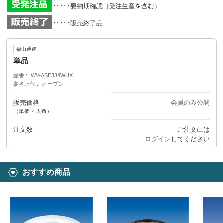
･････要納期確認（受注生産を含む）
･････販売終了品
福山通運
単品
品番
WV-ASE334WUX
参考上代
オープン
販売価格
会員のみ公開
（単価 × 入数）
注文数
ご注文には
ログイン
してください
おすすめ商品