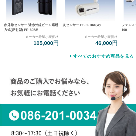
赤外線センサー 近赤外線ビーム遮断
炎センサー FS-5010A(W)
フェンスセ
方式(反射型) PR-30BE
100
メーカー希望小売価格
メーカー希望小売価格
105,000円
46,000円
すべてのおすすめ商品を見る