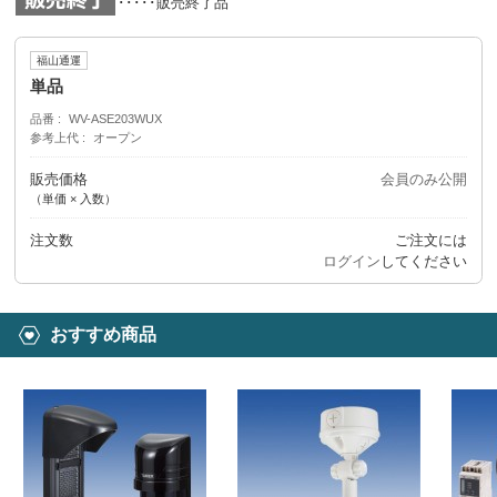
･････販売終了品
福山通運
単品
品番
WV-ASE203WUX
参考上代
オープン
販売価格
会員のみ公開
（単価 × 入数）
注文数
ご注文には
ログイン
してください
おすすめ商品