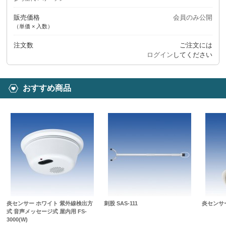
販売価格
会員のみ公開
（単価 × 入数）
注文数
ご注文には
ログイン
してください
おすすめ商品
炎センサー ホワイト 紫外線検出方
刺股 SAS-111
炎センサー 
式 音声メッセージ式 屋内用 FS-
3000(W)