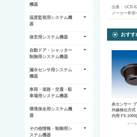
機器
品番
UCR-8
メーカー希望
温度監視用システム機
器
おすす
保安用システム機器
自動ドア・シャッター
制御用システム機器
漏水センサ用システム
機器
車両・道路・交通・駐
車場用システム機器
炎センサー 
環境保全用システム機
外線検出方式 
器
内用 FS-1000(
メー
その他情報・制御用シ
ステム機器