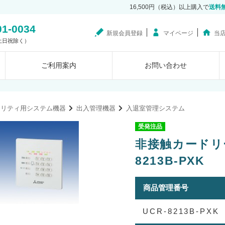
16,500円（税込）以上購入で
送料
01-0034
新規会員登録
マイページ
当
0（土日祝除く）
ご利用案内
お問い合わせ
ュリティ用システム機器
出入管理機器
入退室管理システム
受発注品
非接触カードリー
8213B-PXK
商品管理番号
UCR-8213B-PXK