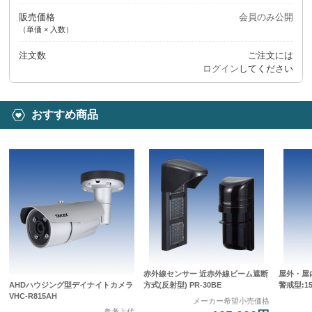
販売価格
会員のみ公開
（単価 × 入数）
注文数
ご注文には
ログイン
してください
おすすめ商品
赤外線センサー 近赤外線ビーム遮断
屋外・屋
AHDハウジング型デイナイトカメラ
方式(反射型) PR-30BE
警戒型:15
VHC-R815AH
メーカー希望小売価格
参考上代