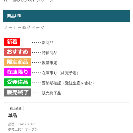
W ④BUS-XFシリーズ
商品URL
メーカー商品ページ
･････新商品
･････特価商品
･････数量限定
･････在庫限り（終売予定）
･････要納期確認（受注生産を含む）
･････販売終了品
福山通運
単品
品番
BWS-50XP
参考上代
オープン