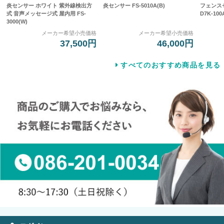
炎センサー ホワイト 紫外線検出方
炎センサー FS-5010A(B)
フェンス
式 音声メッセージ式 屋内用 FS-
D7K-100
3000(W)
メーカー希望小売価格
メーカー希望小売価格
37,500円
46,000円
すべてのおすすめ商品を見る