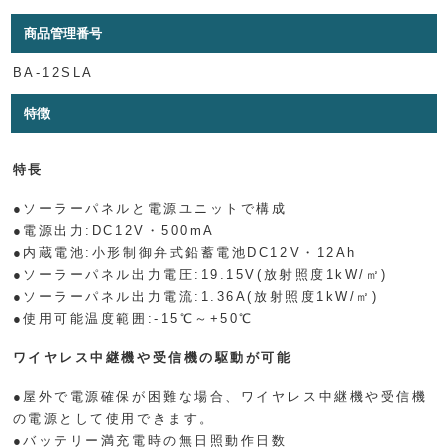
商品管理番号
BA-12SLA
特徴
特長
●ソーラーパネルと電源ユニットで構成
●電源出力:DC12V・500mA
●内蔵電池:小形制御弁式鉛蓄電池DC12V・12Ah
●ソーラーパネル出力電圧:19.15V(放射照度1kW/㎡)
●ソーラーパネル出力電流:1.36A(放射照度1kW/㎡)
●使用可能温度範囲:-15℃～+50℃
ワイヤレス中継機や受信機の駆動が可能
●屋外で電源確保が困難な場合、ワイヤレス中継機や受信機
の電源として使用できます。
●バッテリー満充電時の無日照動作日数