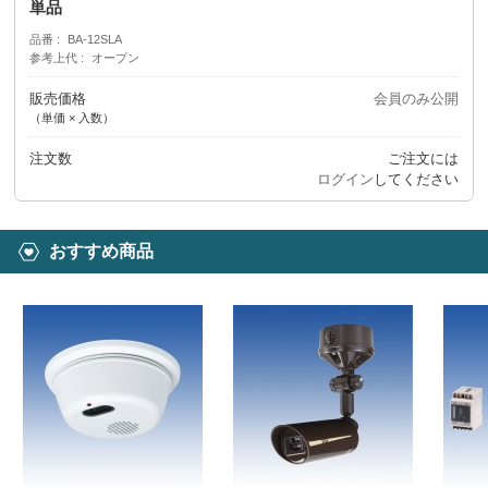
単品
品番
BA-12SLA
参考上代
オープン
販売価格
会員のみ公開
（単価 × 入数）
注文数
ご注文には
ログイン
してください
おすすめ商品