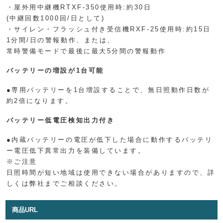
・屋外用中継機RTXF-350使用時:約30日
(中継回数1000回/日として)
・サイレン・フラッシュ付き受信機RXF-25使用時:約15日
1分間/日の警報動作、または、
常時警備モードで最後に最大5分間の警報動作
バッテリーの増設が1台可能
●専用バッテリーを1台増設することで、無日照動作日数が
約2倍になります。
バッテリー低電圧検知出力付き
●内蔵バッテリーの電圧が低下した場合に動作するバッテリ
ー電圧低下異常出力を装備しています。
※ご注意
日照時間が短い地域は使用できない場合がありますので、詳
しくは弊社までご相談ください。
商品URL