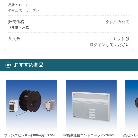
品番
BP-08
参考上代
オープン
販売価格
会員のみ公開
（単価 × 入数）
注文数
ご注文には
ログイン
してください
おすすめ商品
フェンスセンサー(100m用) D7K-
IP画像送信コントローラ C-708VI
炎センサ