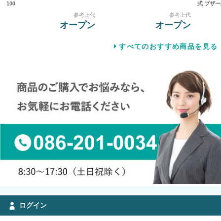
100
式 ブザー式
参考上代
参考上代
オープン
オープン
すべてのおすすめ商品を見る
ログイン