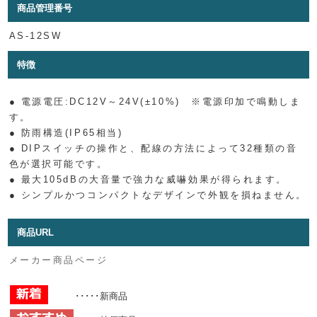
商品管理番号
AS-12SW
特徴
● 電源電圧:DC12V～24V(±10%) ※電源印加で鳴動しま
す。
● 防雨構造(IP65相当)
● DIPスイッチの操作と、配線の方法によって32種類の音
色が選択可能です。
● 最大105dBの大音量で強力な威嚇効果が得られます。
● シンプルかつコンパクトなデザインで外観を損ねません。
商品URL
メーカー商品ページ
･････新商品