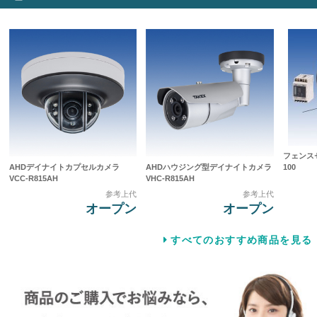
フェンスセ
AHDデイナイトカプセルカメラ
AHDハウジング型デイナイトカメラ
100
VCC-R815AH
VHC-R815AH
参考上代
参考上代
オープン
オープン
すべてのおすすめ商品を見る