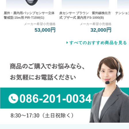
屋外・屋内用パッシブセンサー立体
炎センサー ブラウン 紫外線検出方
テンション
警戒型:15m用 PIR-T15W(G)
式 ブザー式 屋内用 FS-1000(B)
メーカー希望小売価格
メーカー希望小売価格
53,000円
32,000円
すべてのおすすめ商品を見る