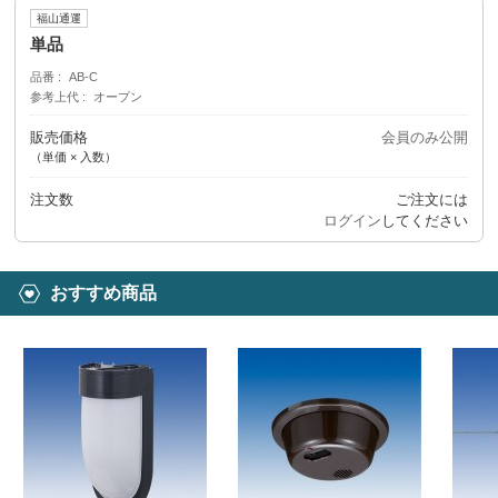
福山通運
単品
品番
AB-C
参考上代
オープン
販売価格
会員のみ公開
（単価 × 入数）
注文数
ご注文には
ログイン
してください
おすすめ商品