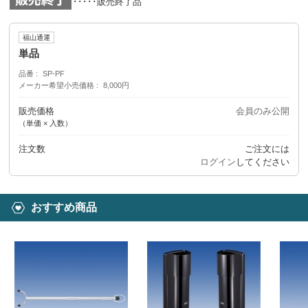
･････販売終了品
福山通運
単品
品番
SP-PF
メーカー希望小売価格
8,000円
販売価格
会員のみ公開
（単価 × 入数）
注文数
ご注文には
ログイン
してください
おすすめ商品