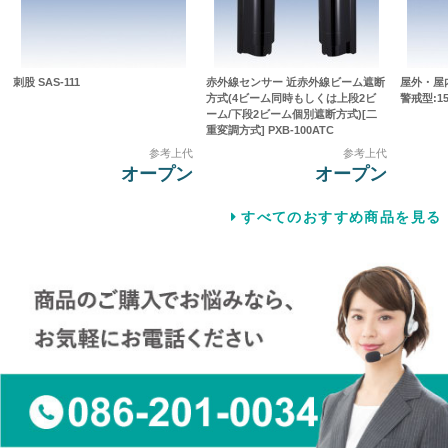
刺股 SAS-111
赤外線センサー 近赤外線ビーム遮断
屋外・屋
方式(4ビーム同時もしくは上段2ビ
警戒型:15
ーム/下段2ビーム個別遮断方式)[二
重変調方式] PXB-100ATC
参考上代
参考上代
オープン
オープン
すべてのおすすめ商品を見る