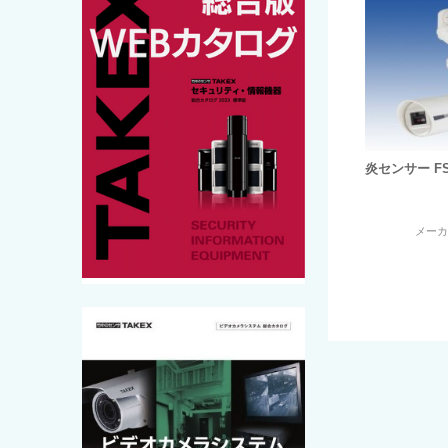
炎センサー FS-
メー