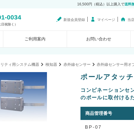
16,500円（税込）以上購入で
送料
01-0034
新規会員登録
マイページ
当
0（土日祝除く）
ご利用案内
お問い合わせ
ュリティ用システム機器
検知器
赤外線センサー
赤外線センサー用オ
ポールアタッチメン
コンビネーションセン
のポールに取付ける
商品管理番号
BP-07