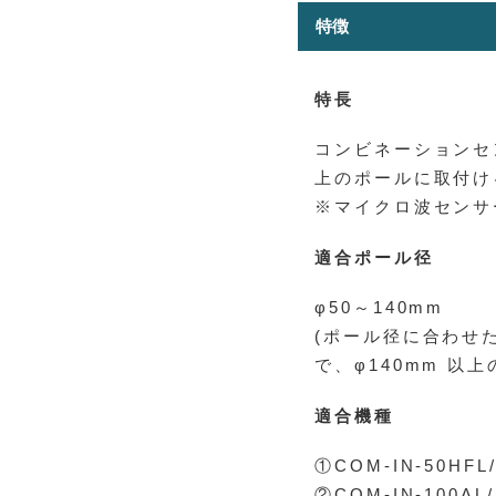
特徴
特長
コンビネーションセ
上のポールに取付ける
※マイクロ波センサ
適合ポール径
φ50～140mm
(ポール径に合わせ
で、φ140mm 以
適合機種
①COM-IN-50HFL
②COM-IN-100AL