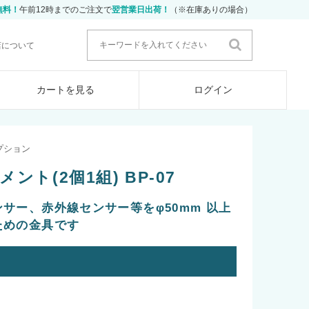
無料！
午前12時までのご注文で
翌営業日出荷！
（※在庫ありの場合）
店について
カートを見る
ログイン
プション
ト(2個1組) BP-07
サー、赤外線センサー等をφ50mm 以上
ための金具です