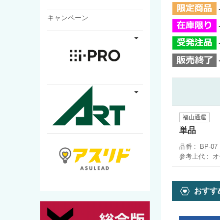
キャンペーン
福山通運
単品
品番
BP-07
参考上代
オ
おすす