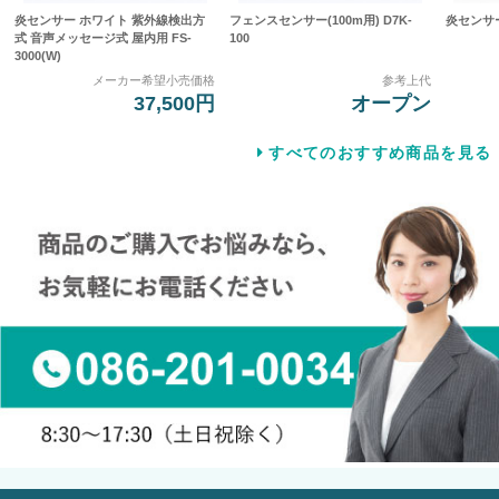
炎センサー ホワイト 紫外線検出方
フェンスセンサー(100m用) D7K-
炎センサー 
式 音声メッセージ式 屋内用 FS-
100
3000(W)
メーカー希望小売価格
参考上代
37,500円
オープン
すべてのおすすめ商品を見る