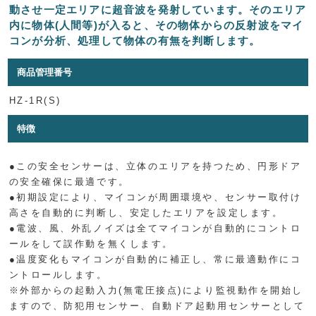
動させ一定エリアに超音波を発射しています。そのエリア
内に物体(人間等)が入ると、その物体からの反射波をマイ
コンが分析、処理して物体の有無を判断します。
商品管理番号
HZ-1R(S)
特徴
●この安全センサーは、立体のエリアを持つため、円形ドア
の安全確保に最適です。
●初期設定により、マイコンが周囲環境や、センサー取付け
高さを自動的に判断し、安定したエリアを設定します。
●電波、風、外乱ノイズは全てマイコンが自動的にコントロ
ールをして誤作動を無くします。
●温度変化もマイコンが自動的に補正し、常に最適動作にコ
ントロールします。
※外部からの起動入力(無電圧接点)により監視動作を開始し
ますので、防犯用センサー、自動ドア起動用センサーとして