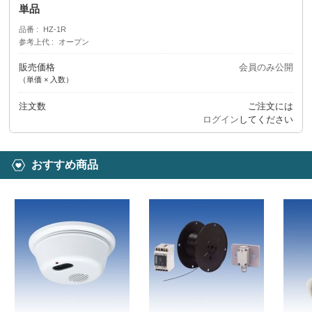
単品
品番
HZ-1R
参考上代
オープン
販売価格
会員のみ公開
（単価 × 入数）
注文数
ご注文には
ログイン
してください
おすすめ商品