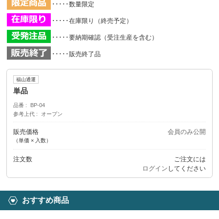
･････数量限定
･････在庫限り（終売予定）
･････要納期確認（受注生産を含む）
･････販売終了品
福山通運
単品
品番
BP-04
参考上代
オープン
販売価格
会員のみ公開
（単価 × 入数）
注文数
ご注文には
ログイン
してください
おすすめ商品