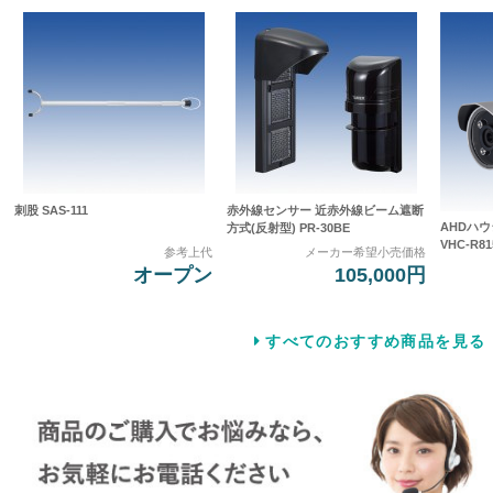
刺股 SAS-111
赤外線センサー 近赤外線ビーム遮断
AHDハ
方式(反射型) PR-30BE
VHC-R81
参考上代
メーカー希望小売価格
オープン
105,000円
すべてのおすすめ商品を見る