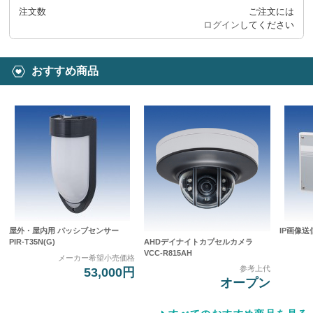
注文数
ご注文には
ログイン
してください
おすすめ商品
屋外・屋内用 パッシブセンサー
IP画像送
AHDデイナイトカプセルカメラ
PIR-T35N(G)
VCC-R815AH
メーカー希望小売価格
参考上代
53,000円
オープン