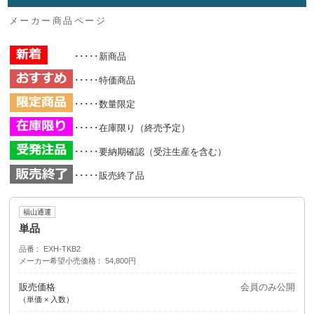
メーカー商品ページ
･････新商品
･････特価商品
･････数量限定
･････在庫限り（終売予定）
･････要納期確認（受注生産を含む）
･････販売終了品
福山通運
単品
品番
EXH-TKB2
メーカー希望小売価格
54,800円
販売価格
会員のみ公開
（単価 × 入数）