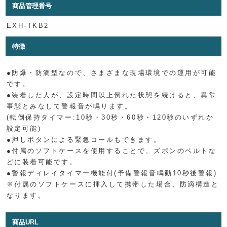
商品管理番号
EXH-TKB2
特徴
●防爆・防滴型なので、さまざまな現場環境での運用が可能
です。
●装着した人が、設定時間以上倒れた状態を続けると、異常
事態とみなして警報音が鳴ります。
(転倒保持タイマー:10秒・30秒・60秒・120秒のいずれか
設定可能)
●押しボタンによる緊急コールもできます。
●付属のソフトケースを使用することで、ズボンのベルトな
どに装着可能です。
●警報ディレイタイマー機能付(予備警報音鳴動10秒後警報)
※付属のソフトケースに挿入して携帯した場合、防滴構造と
なります。
商品URL