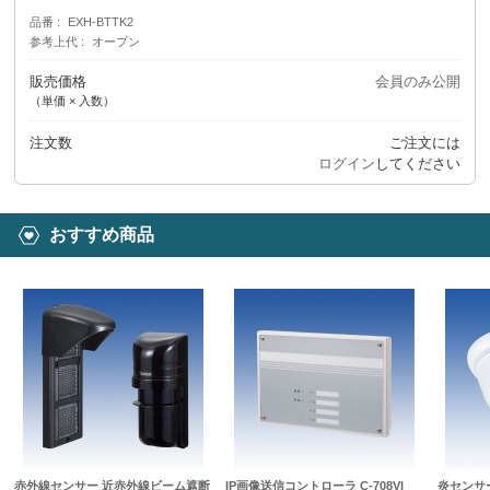
品番
EXH-BTTK2
参考上代
オープン
販売価格
会員のみ公開
（単価 × 入数）
注文数
ご注文には
ログイン
してください
おすすめ商品
赤外線センサー 近赤外線ビーム遮断
IP画像送信コントローラ C-708VI
炎センサ