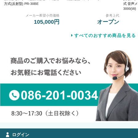
方式(反射型) PR-30BE
式 音声メ
3000(W)
メーカー希望小売価格
参考上代
105,000円
オープン
すべてのおすすめ商品を見る
ログイン