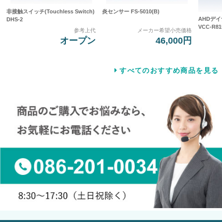
非接触スイッチ(Touchless Switch)
炎センサー FS-5010(B)
AHDデ
DHS-2
VCC-R81
参考上代
メーカー希望小売価格
オープン
46,000円
すべてのおすすめ商品を見る