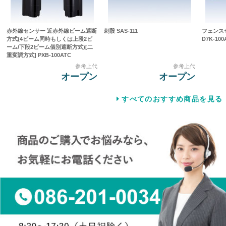
赤外線センサー 近赤外線ビーム遮断
刺股 SAS-111
フェンス
方式(4ビーム同時もしくは上段2ビ
D7K-100
ーム/下段2ビーム個別遮断方式)[二
重変調方式] PXB-100ATC
参考上代
参考上代
オープン
オープン
すべてのおすすめ商品を見る