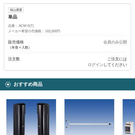
福山通運
単品
品番
ACW-S(T)
メーカー希望小売価格
162,000円
販売価格
会員のみ公開
（単価 × 入数）
注文数
ご注文には
ログイン
してください
おすすめ商品