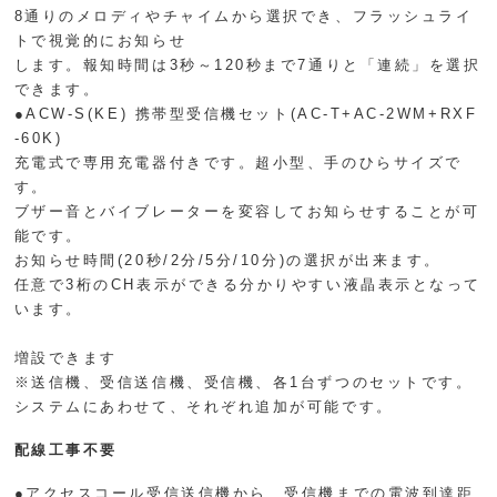
8通りのメロディやチャイムから選択でき、フラッシュライ
トで視覚的にお知らせ
します。報知時間は3秒～120秒まで7通りと「連続」を選択
できます。
●ACW-S(KE) 携帯型受信機セット(AC-T+AC-2WM+RXF
-60K)
充電式で専用充電器付きです。超小型、手のひらサイズで
す。
ブザー音とバイブレーターを変容してお知らせすることが可
能です。
お知らせ時間(20秒/2分/5分/10分)の選択が出来ます。
任意で3桁のCH表示ができる分かりやすい液晶表示となって
います。
増設できます
※送信機、受信送信機、受信機、各1台ずつのセットです。
システムにあわせて、それぞれ追加が可能です。
配線工事不要
●アクセスコール受信送信機から、受信機までの電波到達距