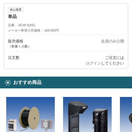
福山通運
単品
品番
ACW-S(KE)
メーカー希望小売価格
169,500円
販売価格
会員のみ公開
（単価 × 入数）
注文数
ご注文には
ログイン
してください
おすすめ商品