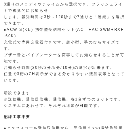
8通りのメロディやチャイムから選択でき、フラッシュライ
トで視覚的にお知らせ
します。報知時間は3秒～120秒まで7通りと「連続」を選択
できます。
●ACW-S(KE) 携帯型受信機セット(AC-T+AC-2WM+RXF
-60K)
充電式で専用充電器付きです。超小型、手のひらサイズで
す。
ブザー音とバイブレーターを変容してお知らせすることが可
能です。
お知らせ時間(20秒/2分/5分/10分)の選択が出来ます。
任意で3桁のCH表示ができる分かりやすい液晶表示となって
います。
増設できます
※送信機、受信送信機、受信機、各1台ずつのセットです。
システムにあわせて、それぞれ追加が可能です。
配線工事不要
●アクセスコール受信送信機から、受信機までの電波到達距