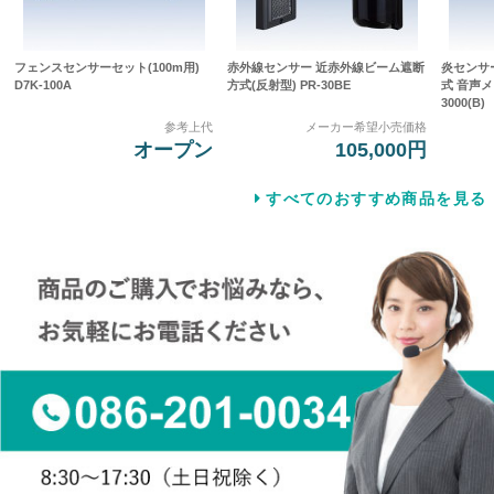
フェンスセンサーセット(100m用)
赤外線センサー 近赤外線ビーム遮断
炎センサ
D7K-100A
方式(反射型) PR-30BE
式 音声メ
3000(B)
参考上代
メーカー希望小売価格
オープン
105,000円
すべてのおすすめ商品を見る