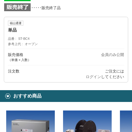
･････販売終了品
福山通運
単品
品番
ST-BC4
参考上代
オープン
販売価格
会員のみ公開
（単価 × 入数）
注文数
ご注文には
ログイン
してください
おすすめ商品