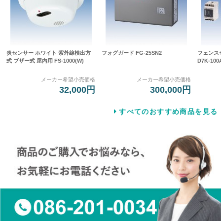
炎センサー ホワイト 紫外線検出方
フォグガード FG-25SN2
フェンス
式 ブザー式 屋内用 FS-1000(W)
D7K-100
メーカー希望小売価格
メーカー希望小売価格
32,000円
300,000円
すべてのおすすめ商品を見る