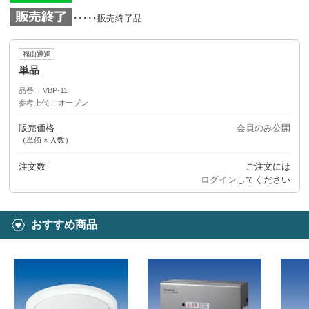
･････販売終了品
福山通運
単品
品番
VBP-11
参考上代
オープン
販売価格
会員のみ公開
（単価 × 入数）
注文数
ご注文には
ログイン
してください
おすすめ商品