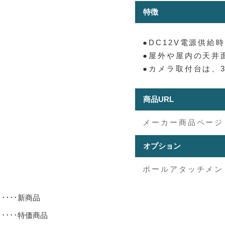
特徴
●DC12V電源供給
●屋外や屋内の天井面
●カメラ取付台は、
商品URL
メーカー商品ページ
オプション
ポールアタッチメント 
･････新商品
･････特価商品