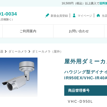
16,500円（税込）以上購入で
送料
01-0034
新規会員登録
マイページ
当
0（土日祝除く）
ご利用案内
お問い合わせ
機器
ダミーカメラ
ダミーカメラ（屋外）
屋外用ダミーカメラ
ハウジング型デイナイトカ
IR950EX/VHC-
商品管理番号
VHC-D950L