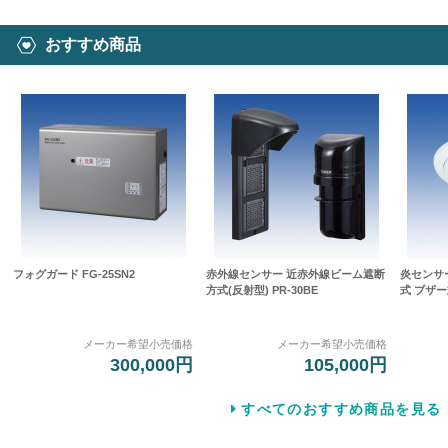
おすすめ商品
フォグガード FG-25SN2
赤外線センサー 近赤外線ビーム遮断
炎センサ
方式(反射型) PR-30BE
式 ブザー式
メーカー希望小売価格
メーカー希望小売価格
300,000円
105,000円
すべてのおすすめ商品を見る