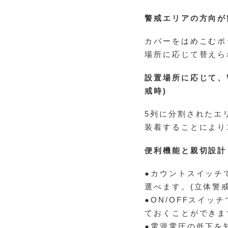
警戒エリアの方向が
カバーをはめこむポ
場所に応じて替えら
設置場所に応じて、
戒時)
5列に分割されたエ
装着することにより
便利機能と親切設計
●カウントスイッチ
選べます。(立体警
●ON/OFFスイ
ておくことができま
●電源電圧の低下を