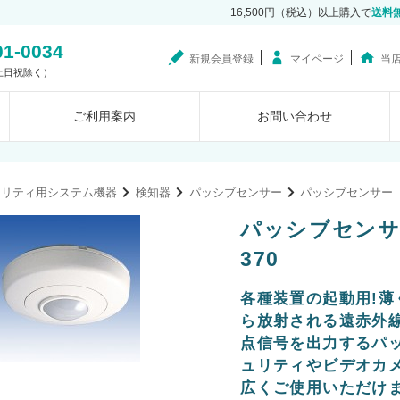
16,500円（税込）以上購入で
送料
01-0034
新規会員登録
マイページ
当
0（土日祝除く）
ご利用案内
お問い合わせ
ュリティ用システム機器
検知器
パッシブセンサー
パッシブセンサー
パッシブセンサー
370
各種装置の起動用!
ら放射される遠赤外
点信号を出力するパ
ュリティやビデオカ
広くご使用いただけ