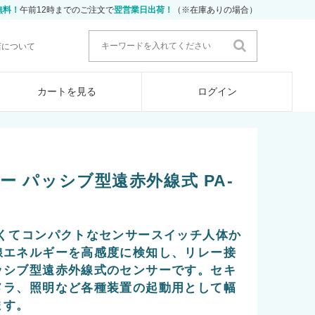
無料！
午前12時までのご注文で
翌営業日出荷！
（※在庫ありの場合）
店について
カートを見る
ログイン
 パッシブ型遠赤外線式 PA-
薄くてコンパクトなセンサースイッチ人体か
線エネルギーを高感度に検知し、リレー接
ッシブ型遠赤外線式のセンサーです。セキ
メラ、照明など各種装置の起動用として幅
ます。