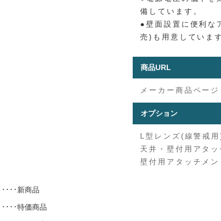
備しています。
●壁面設置に便利なアタ
売)も用意していま
商品URL
メーカー商品ページ
オプション
L型レンズ(線警戒用
天井・壁付用アタッチ
壁付用アタッチメント
･････新商品
･････特価商品