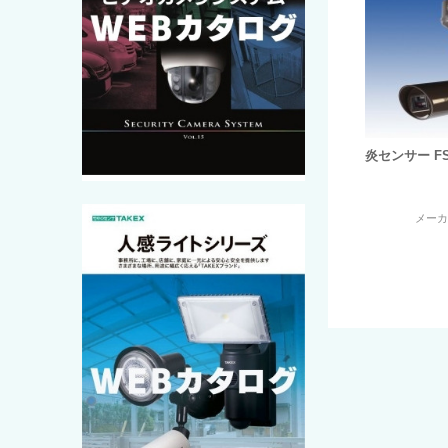
炎センサー FS-
メー