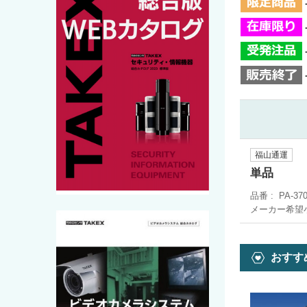
福山通運
単品
品番
PA-37
メーカー希望
おすす