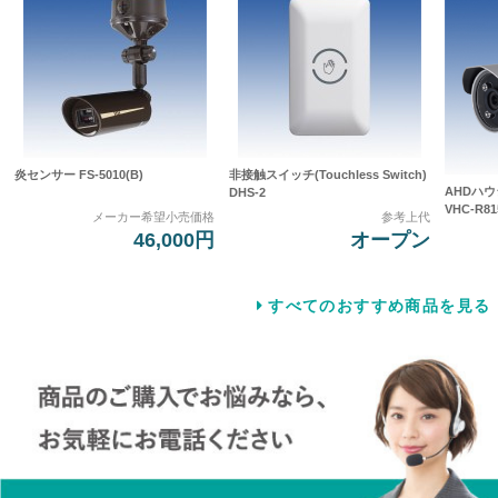
炎センサー FS-5010(B)
非接触スイッチ(Touchless Switch)
AHDハ
DHS-2
VHC-R81
メーカー希望小売価格
参考上代
46,000円
オープン
すべてのおすすめ商品を見る